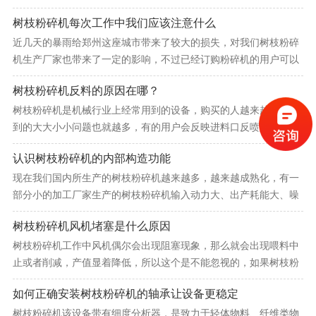
业来说，树枝粉碎机是千万不能在超负荷的情况下作业的，因为树
树枝粉碎机每次工作中我们应该注意什么
枝粉碎机转速高、负荷大、因不同木材，复合的波动性较大，所以
我们用户尽量不要超负荷使用树枝粉碎机设备；怎样去判别粉碎机
近几天的暴雨给郑州这座城市带来了较大的损失，对我们树枝粉碎
是否超负荷作业呢。[详情]
机生产厂家也带来了一定的影响，不过已经订购粉碎机的用户可以
放心你们的机器都会陆陆续续发出；我们用户在买回去树枝粉碎机
树枝粉碎机反料的原因在哪？
以后每天工作中应该注意些什么呢？下面我们来讲讲。[详情]
树枝粉碎机是机械行业上经常用到的设备，购买的人越来越多，遇
到的大大小小问题也就越多，有的用户会反映进料口反喷是怎么回
事，物料反喷对树枝粉碎机也是有伤害的，而且会让操作人员在没
认识树枝粉碎机的内部构造功能
有防备的情况下被喷到，有可能造成身体伤害，下面跟我们厂家一
起来了解一下导致进料口反喷的原因和解决办法。[详情]
现在我们国内所生产的树枝粉碎机越来越多，越来越成熟化，有一
部分小的加工厂家生产的树枝粉碎机输入动力大、出产耗能大、噪
音污染严重、机器稳定性差等一系列的问题存在， 树枝粉碎机的内
树枝粉碎机风机堵塞是什么原因
部构造、功用与成品质量，直接影响到制成品建材的质量与动力消
耗、经济效益以及对环境的影响。[详情]
树枝粉碎机工作中风机偶尔会出现阻塞现象，那么就会出现喂料中
止或者削减，产值显着降低，所以这个是不能忽视的，如果树枝粉
碎机粉碎的物料湿度过大或粘度过大，将会形成物料的流动性差，
如何正确安装树枝粉碎机的轴承让设备更稳定
很简单粘连在风道内部，由于物料的风道内的前行的动能来源于鼓
风机的循环气流，湿度、粘度较大，物料粘附到风道壁上，使物料
树枝粉碎机该设备带有细度分析器，是致力于轻体物料、纤维类物